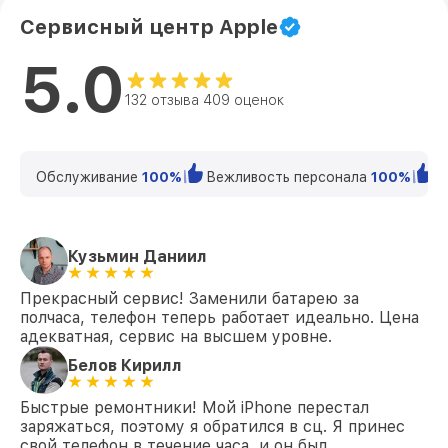
Сервисный центр Apple
5.0
132 отзыва 409 оценок
Обслуживание
100%
Вежливость персонала
100%
К
Кузьмин Даниил
Прекрасный сервис! Заменили батарею за
полчаса, телефон теперь работает идеально. Цена
адекватная, сервис на высшем уровне.
Белов Кирилл
Быстрые ремонтники! Мой iPhone перестал
заряжаться, поэтому я обратился в сц. Я принес
свой телефон в течение часа, и он был