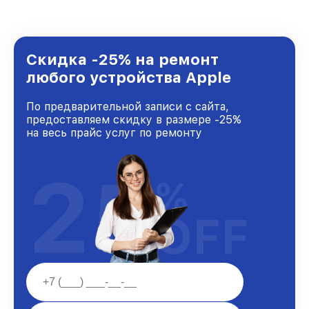
стремимся к тому, чтобы каждый клиент был
удовлетворен скоростью и качеством
предоставляемых услуг. Наша цель — стать
лучшим сервисным центром Apple в городе
Нижнем Новгороде, постоянно повышая
Скидка -25% на ремонт
уровень доверия и лояльности наших
любого устройства Apple
клиентов.
По предварительной записи с сайта,
предоставляем скидку в размере -25%
на весь прайс услуг по ремонту
25
%
OFF