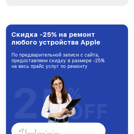
зависимости от сложности поломки. Мы
стремимся к тому, чтобы каждый клиент был
удовлетворен скоростью и качеством
предоставляемых услуг. Наша цель — стать
лучшим сервисным центром Apple в городе
Нижнем Новгороде, постоянно повышая
Скидка -25% на ремонт
уровень доверия и лояльности наших
любого устройства Apple
клиентов.
По предварительной записи с сайта,
предоставляем скидку в размере -25%
на весь прайс услуг по ремонту
25
%
OFF