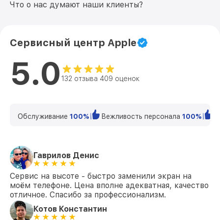
Что о нас думают наши клиенты?
Замена заднего стекла iPhone 16 Pro
от 2500₽
Max Apple
Сервисный центр Apple
5.0
132 отзыва 409 оценок
Обслуживание
100%
Вежливость персонала
100%
К
Гаврилов Денис
Сервис на высоте - быстро заменили экран на
моём телефоне. Цена вполне адекватная, качество
отличное. Спасибо за профессионализм.
Котов Константин