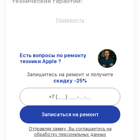
технические гарантии:
Оригинальные детали
– гарантируем
Развернуть
использование фирменных запчастей для
восстановления.
Опытные мастера
– все работники
проходят обязательное обучение и
ежегодную аттестацию, что
Есть вопросы по ремонту
подтверждает их уровень мастерства.
техники Apple ?
Точное соблюдение сроков
– починка
iphone iPhone 16 Pro Max выполняется
Запишитесь на ремонт и получите
строго в оговоренные сроки.
скидку -25%
Подтвержденная гарантия
–
предоставляем официальное
гарантийное сопровождение после
сервиса.
Записаться на ремонт
Мы гарантируем:
Отправляя заявку, Вы соглашаетесь на
обработку персональных данных
80%
работ в присутствии заказчика