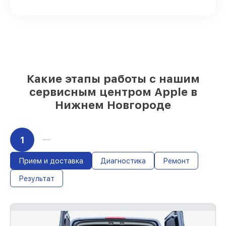
90%
комплектующих для iphone на
складе или быстро поставляются
Качественные реплики и
оригинальные детали по вашему
выбору
– для любого бюджета
85%
работ в течение пары часов, если
мастер приступает к обслуживанию
сразу
Какие этапы работы с нашим
сервисным центром Apple в
Нижнем Новгороде
1
Прием и доставка
Диагностика
Ремонт
Результат